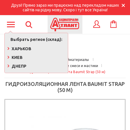
Друзі! Прямо зараз ми працюємо над перекладом наших
сайтів на рідну мову. Скоро і тут все Україна!
КОРЗИНА
ВХОД
Выбрать регион (склад):
ХАРЬКОВ
КИЕВ
Главная
Стройматериалы 
ДНЕПР
Гидроизоляционные смеси и мастики
Гидроизоляционная лента Baumit Strap (50 м)
ГИДРОИЗОЛЯЦИОННАЯ ЛЕНТА BAUMIT STRAP
(50 М)