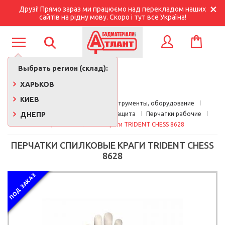
Друзі! Прямо зараз ми працюємо над перекладом наших
сайтів на рідну мову. Скоро і тут все Україна!
КОРЗИНА
ВХОД
Выбрать регион (склад):
ХАРЬКОВ
КИЕВ
Главная
Строительные инструменты, оборудование
ДНЕПР
Строительная спецодежда и защита
Перчатки рабочие
Перчатки спилковые краги TRIDENT CHESS 8628
ПЕРЧАТКИ СПИЛКОВЫЕ КРАГИ TRIDENT CHESS
8628
ПОД ЗАКАЗ