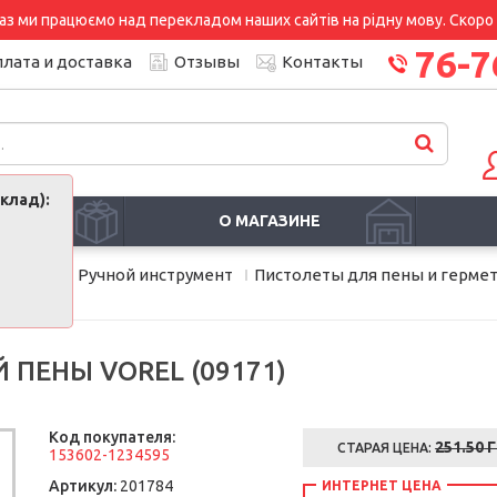
аз ми працюємо над перекладом наших сайтів на рідну мову. Скоро і
76-7
лата и доставка
Отзывы
Контакты
клад):
И
О МАГАЗИНЕ
дование
Ручной инструмент
Пистолеты для пены и герме
ПЕНЫ VOREL (09171)
Код покупателя:
251.50
Г
СТАРАЯ ЦЕНА:
153602-1234595
Артикул:
201784
ИНТЕРНЕТ ЦЕНА