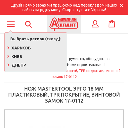
Друзі! Прямо зараз ми працюємо над перекладом наших
сайтів на рідну мову. Скоро і тут все Україна!
КОРЗИНА
ВХОД
Выбрать регион (склад):
ХАРЬКОВ
КИЕВ
Главная
Строительные инструменты, оборудование
ДНЕПР
Ручной инструмент
Ножи строительные
Нож Mastertool Эрго 18 мм пластиковый, TPR покрытие, винтовой 
замок 17-0112
НОЖ MASTERTOOL ЭРГО 18 ММ
ПЛАСТИКОВЫЙ, TPR ПОКРЫТИЕ, ВИНТОВОЙ
ЗАМОК 17-0112