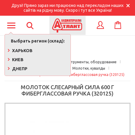
Друзі! Прямо зараз ми працюємо над перекладом наших
сайтів на рідну мову. Скоро і тут все Україна!
КОРЗИНА
ВХОД
Выбрать регион (склад):
ХАРЬКОВ
КИЕВ
Главная
Строительные инструменты, оборудование
ДНЕПР
Ручной инструмент
Молотки, кувалды
Молоток слесарный Сила 600 г фиберглассовая ручка (320125)
МОЛОТОК СЛЕСАРНЫЙ СИЛА 600 Г
ФИБЕРГЛАССОВАЯ РУЧКА (320125)