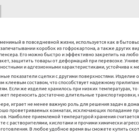
аменимый в повседневной жизни, используется как в бытовых
апечатывании коробок из гофрокартона, а также других ви
пенсера. Его можно быстро и эффективно закрепить на любой
кет, защитить товары от деформаций при перевозке. Униве
ностными и адгезионными характеристиками, устойчива к 
ные показатели сцепки с другими поверхностями. Изделие 
м клеевым составом, что способствует надежному прилипан
тям. Если же изделие хранилось при низких температурах, т
Может переносить достаточно длительные транспортировки, 
ере, играет не менее важную роль для решения задач в дом
хорошо проветриваемых комнатах, исключающих попадание пр
в. Наиболее приемлемой температурой хранения считается о
сте с растворителями, кислотами и прочими химически агрес
изготовления. В любое удобное время вы сможете купить ско