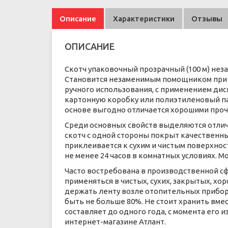
Описание
Характеристики
Отзывы
ОПИСАНИЕ
Скотч упаковочный прозрачный (100 м) нез
Становится незаменимым помощником при з
ручного использования, с применением дис
картонную коробку или полиэтиленовый па
основе выгодно отличается хорошими проч
Среди основных свойств выделяются отлич
скотч с одной стороны покрыт качественны
приклеивается к сухим и чистым поверхнос
не менее 24 часов в комнатных условиях. 
Часто востребована в производственной сф
применяться в чистых, сухих, закрытых, 
держать ленту возле отопительных приборо
быть не больше 80%. Не стоит хранить вме
составляет до одного года, с момента его 
интернет-магазине Атлант.