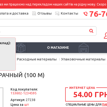
аз ми працюємо над перекладом наших сайтів на рідну мову. Скоро і
76-7
лата и доставка
Отзывы
Контакты
клад):
И
О МАГАЗИНЕ
дование
Расходные материалы
Упаковочные материалы
АЧНЫЙ (100 М)
ИНТЕРНЕТ ЦЕНА
Код покупателя:
54.00 ГР
153602-1234595
Артикул:
27238
шт
Цена за
СПЕЦИАЛЬНЫЕ ЦЕНЫ ДЛЯ
ПА