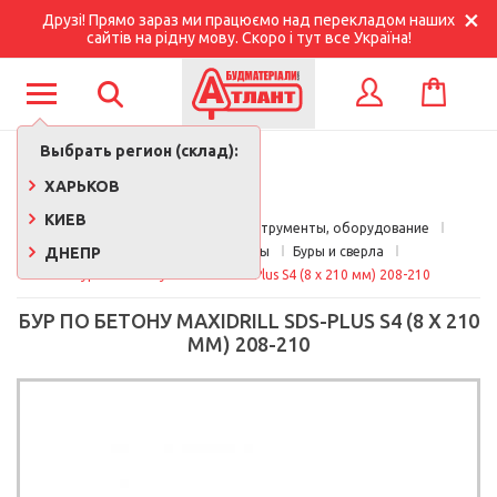
Друзі! Прямо зараз ми працюємо над перекладом наших
сайтів на рідну мову. Скоро і тут все Україна!
КОРЗИНА
ВХОД
Выбрать регион (склад):
ХАРЬКОВ
КИЕВ
Главная
Строительные инструменты, оборудование
ДНЕПР
Расходные материалы
Буры и сверла
Бур по бетону Maxidrill SDS-Plus S4 (8 x 210 мм) 208-210
БУР ПО БЕТОНУ MAXIDRILL SDS-PLUS S4 (8 X 210
ММ) 208-210