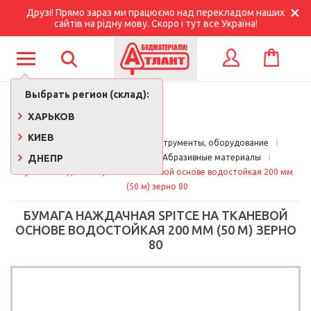
Друзі! Прямо зараз ми працюємо над перекладом наших
сайтів на рідну мову. Скоро і тут все Україна!
КОРЗИНА
ВХОД
Выбрать регион (склад):
ХАРЬКОВ
КИЕВ
Главная
Строительные инструменты, оборудование
ДНЕПР
Расходные материалы
Абразивные материалы
Бумага наждачная Spitce на тканевой основе водостойкая 200 мм 
(50 м) зерно 80
БУМАГА НАЖДАЧНАЯ SPITCE НА ТКАНЕВОЙ
ОСНОВЕ ВОДОСТОЙКАЯ 200 ММ (50 М) ЗЕРНО
80