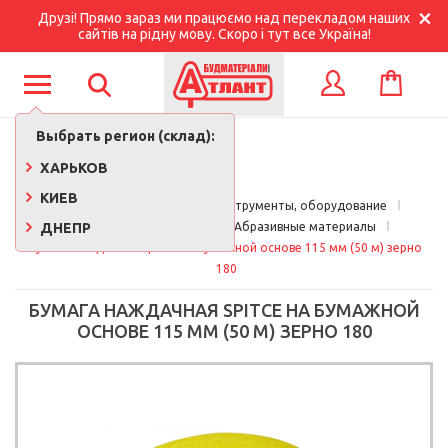
Друзі! Прямо зараз ми працюємо над перекладом наших
сайтів на рідну мову. Скоро і тут все Україна!
КОРЗИНА
ВХОД
Выбрать регион (склад):
ХАРЬКОВ
КИЕВ
Главная
Строительные инструменты, оборудование
ДНЕПР
Расходные материалы
Абразивные материалы
Бумага наждачная Spitce на бумажной основе 115 мм (50 м) зерно 
180
БУМАГА НАЖДАЧНАЯ SPITCE НА БУМАЖНОЙ
ОСНОВЕ 115 ММ (50 М) ЗЕРНО 180