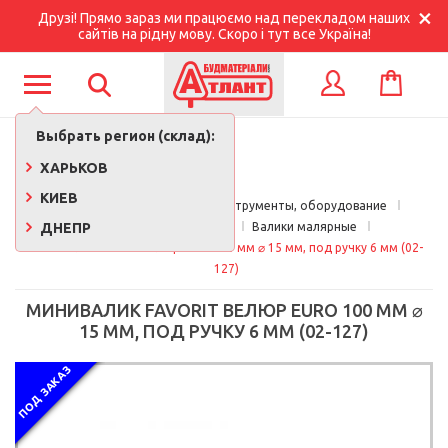
Друзі! Прямо зараз ми працюємо над перекладом наших
сайтів на рідну мову. Скоро і тут все Україна!
КОРЗИНА
ВХОД
Выбрать регион (склад):
ХАРЬКОВ
КИЕВ
Главная
Строительные инструменты, оборудование
ДНЕПР
Малярный инструмент
Валики малярные
Минивалик Favorit Велюр Euro 100 мм ⌀ 15 мм, под ручку 6 мм (02-
127)
МИНИВАЛИК FAVORIT ВЕЛЮР EURO 100 ММ ⌀
15 ММ, ПОД РУЧКУ 6 ММ (02-127)
ПОД ЗАКАЗ