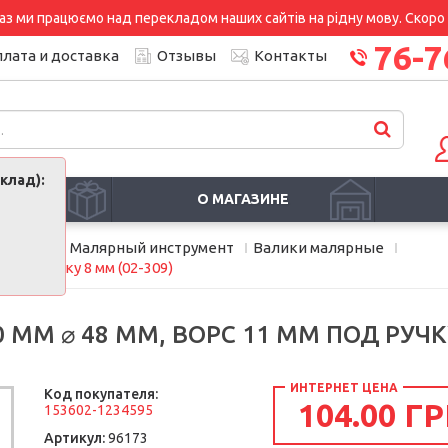
аз ми працюємо над перекладом наших сайтів на рідну мову. Скоро і
76-7
лата и доставка
Отзывы
Контакты
клад):
И
О МАГАЗИНЕ
дование
Малярный инструмент
Валики малярные
м под ручку 8 мм (02-309)
 ММ ⌀ 48 ММ, ВОРС 11 ММ ПОД РУЧКУ
ИНТЕРНЕТ ЦЕНА
Код покупателя:
104.00 ГР
153602-1234595
Артикул:
96173