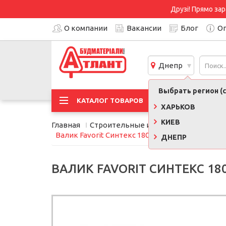
Друзі! Прямо зар
О компании
Вакансии
Блог
Оп
Днепр
Выбрать регион (с
АКЦИ
КАТАЛОГ ТОВАРОВ
ХАРЬКОВ
КИЕВ
Главная
Строительные инструменты, обору
Валик Favorit Синтекс 180 мм ⌀ 48 мм, ворс 11 м
ДНЕПР
ВАЛИК FAVORIT СИНТЕКС 180