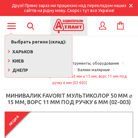
Друзі! Прямо зараз ми працюємо над перекладом наших
сайтів на рідну мову. Скоро і тут все Україна!
КОРЗИНА
ВХОД
Выбрать регион (склад):
ХАРЬКОВ
КИЕВ
Главная
Строительные инструменты, оборудование
ДНЕПР
Малярный инструмент
Валики малярные
Минивалик Favorit Мультиколор 50 мм ⌀ 15 мм, ворс 11 мм под 
ручку 6 мм (02-003)
МИНИВАЛИК FAVORIT МУЛЬТИКОЛОР 50 ММ ⌀
15 ММ, ВОРС 11 ММ ПОД РУЧКУ 6 ММ (02-003)
АКЦИЯ