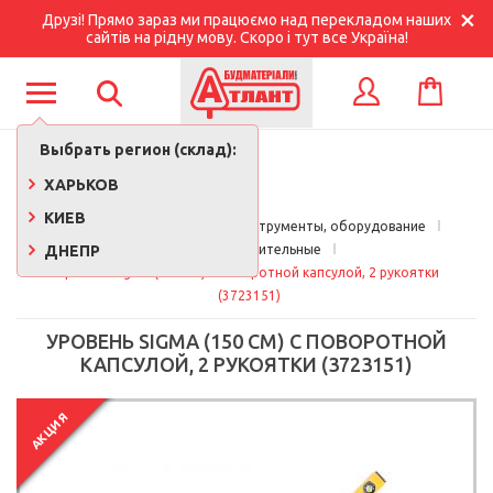
Друзі! Прямо зараз ми працюємо над перекладом наших
сайтів на рідну мову. Скоро і тут все Україна!
КОРЗИНА
ВХОД
Выбрать регион (склад):
ХАРЬКОВ
КИЕВ
Главная
Строительные инструменты, оборудование
ДНЕПР
Уровни строительные
Уровень Sigma (150 см) с поворотной капсулой, 2 рукоятки 
(3723151)
УРОВЕНЬ SIGMA (150 СМ) С ПОВОРОТНОЙ
КАПСУЛОЙ, 2 РУКОЯТКИ (3723151)
АКЦИЯ