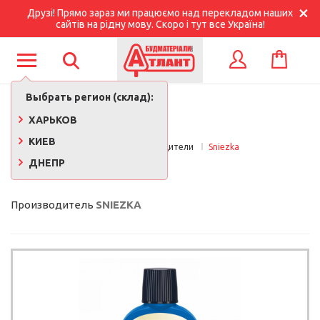
Друзі! Прямо зараз ми працюємо над перекладом наших
сайтів на рідну мову. Скоро і тут все Україна!
КОРЗИНА
ВХОД
Выбрать регион (склад):
ХАРЬКОВ
КИЕВ
Главная
Производители
Sniezka
ДНЕПР
SNIEZKA
Производитель
SNIEZKA