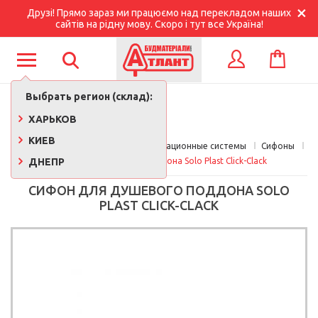
Друзі! Прямо зараз ми працюємо над перекладом наших
сайтів на рідну мову. Скоро і тут все Україна!
КОРЗИНА
ВХОД
Выбрать регион (склад):
ХАРЬКОВ
КИЕВ
Главная
Сантехника
Канализационные системы
Сифоны
ДНЕПР
Сифон для душевого поддона Solo Plast Click-Clack
СИФОН ДЛЯ ДУШЕВОГО ПОДДОНА SOLO
PLAST CLICK-CLACK