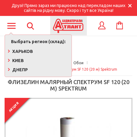
Друзі! Прямо зараз ми працюємо над перекладом наших
сайтів на рідну мову. Скоро і тут все Україна!
КОРЗИНА
ВХОД
Выбрать регион (склад):
ХАРЬКОВ
КИЕВ
Главная
Обои
ДНЕПР
Флизелин малярный Спектрум SF 120 (20 м) Spektrum
ФЛИЗЕЛИН МАЛЯРНЫЙ СПЕКТРУМ SF 120 (20
М) SPEKTRUM
АКЦИЯ