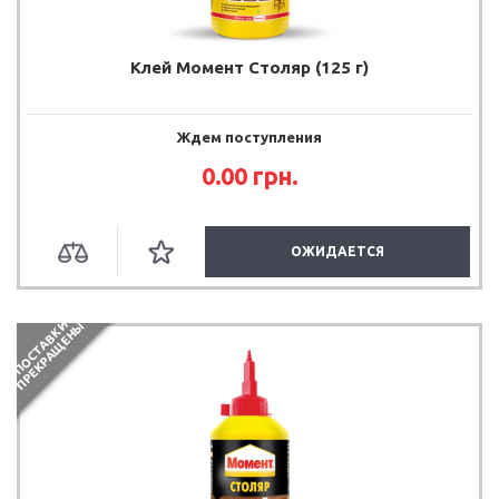
Клей Момент Столяр (125 г)
Ждем поступления
0.00
грн.
ОЖИДАЕТСЯ
П
О
С
Т
А
В
К
И
П
Р
Е
К
Р
А
Щ
Е
Н
Ы