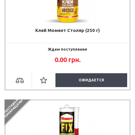
Клей Момент Столяр (250 г)
Ждем поступления
0.00
грн.
ОЖИДАЕТСЯ
П
О
С
Т
А
В
К
И
П
Р
Е
К
Р
А
Щ
Е
Н
Ы