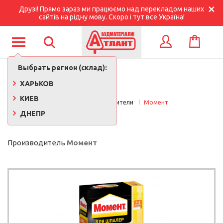
Друзі! Прямо зараз ми працюємо над перекладом наших
сайтів на рідну мову. Скоро і тут все Україна!
КОРЗИНА
ВХОД
Выбрать регион (склад):
ХАРЬКОВ
КИЕВ
Главная
Производители
Момент
ДНЕПР
МОМЕНТ
Производитель
Момент