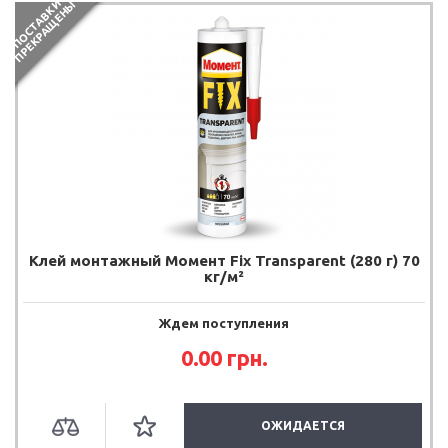
П
О
С
Т
А
В
К
И
П
Р
Е
К
Р
А
Щ
Е
Н
Ы
Клей монтажный Момент Fix Transparent (280 г) 70
кг/м²
Ждем поступления
0.00
грн.
ОЖИДАЕТСЯ