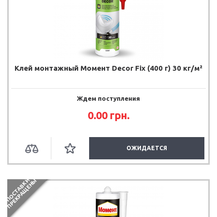
Клей монтажный Момент Decor Fix (400 г) 30 кг/м²
Ждем поступления
0.00
грн.
ОЖИДАЕТСЯ
П
О
С
Т
А
В
К
И
П
Р
Е
К
Р
А
Щ
Е
Н
Ы