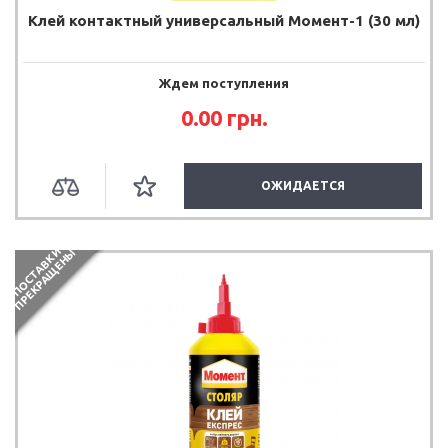
Клей контактный универсальный Момент-1 (30 мл)
Ждем поступления
0.00
грн.
ОЖИДАЕТСЯ
П
О
С
Т
А
В
К
И
П
Р
Е
К
Р
А
Щ
Е
Н
Ы