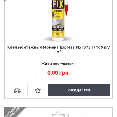
Клей монтажный Момент Express Fix (375 г) 100 кг/
м²
Ждем поступления
0.00
грн.
ОЖИДАЕТСЯ
П
О
С
Т
А
В
К
И
П
Р
Е
К
Р
А
Щ
Е
Н
Ы