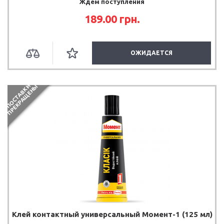
Ждем поступления
189.00
грн.
ОЖИДАЕТСЯ
П
О
С
Т
А
В
К
И
П
Р
Е
К
Р
А
Щ
Е
Н
Ы
Клей контактный универсальный Момент-1 (125 мл)