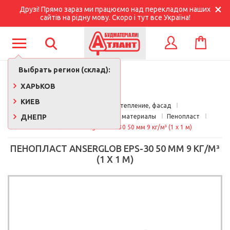
Друзі! Прямо зараз ми працюємо над перекладом наших
сайтів на рідну мову. Скоро і тут все Україна!
КОРЗИНА
ВХОД
Выбрать регион (склад):
ХАРЬКОВ
КИЕВ
Главная
Кровля, утепление, фасад
ДНЕПР
Утеплители и изоляционные материалы
Пенопласт
Пенопласт Anserglob EPS-30 50 мм 9 кг/м³ (1 х 1 м)
ПЕНОПЛАСТ ANSERGLOB EPS-30 50 ММ 9 КГ/М³
(1 Х 1 М)