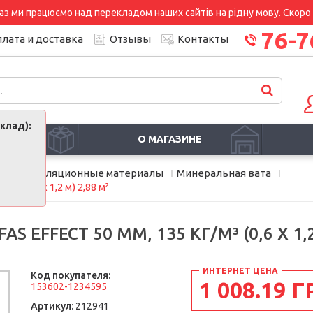
аз ми працюємо над перекладом наших сайтів на рідну мову. Скоро і
76-7
лата и доставка
Отзывы
Контакты
клад):
И
О МАГАЗИНЕ
ели и изоляционные материалы
Минеральная вата
³ (0,6 х 1,2 м) 2,88 м²
EFFECT 50 ММ, 135 КГ/М³ (0,6 Х 1,2
ИНТЕРНЕТ ЦЕНА
Код покупателя:
1 008.19 Г
153602-1234595
Артикул:
212941