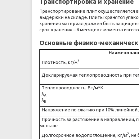
Транспортировка и хранение
Транспортирование плит осуществляется в 
выдержки на складе. Плиты хранятся упак
хранения материал должен быть защищен о
срок хранения – 6 месяцев с момента изгот
Основные физико-механическ
Наименован
3
Плотность, кг/м
Декларируемая теплопроводность при темп
Теплопроводность, Вт/м*К
λ
А
λ
Б
Напряжение по сжатию при 10% линейной 
Прочность за растяжение в направлении, п
меньше
2
Долгосрочное водопоглощение, кг/м
, не