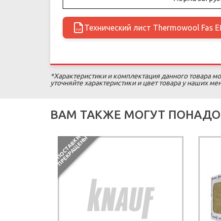
Технический лист Thermowool Fas Ef
PDF
*Характеристики и комплектация данного товара мо
уточняйте характеристики и цвет товара у наших м
ВАМ ТАКЖЕ МОГУТ ПОНАДО
П
О
С
Т
А
В
К
И
П
Р
Е
К
Р
А
Щ
Е
Н
Ы