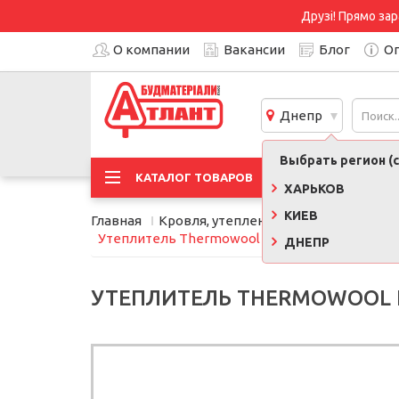
Друзі! Прямо зар
О компании
Вакансии
Блог
Оп
Днепр
Выбрать регион (с
АКЦИ
КАТАЛОГ ТОВАРОВ
ХАРЬКОВ
КИЕВ
Главная
Кровля, утепление, фасад
Утеплит
Утеплитель Thermowool FAS Effect 50 мм, 135 кг/м
ДНЕПР
УТЕПЛИТЕЛЬ THERMOWOOL FAS 