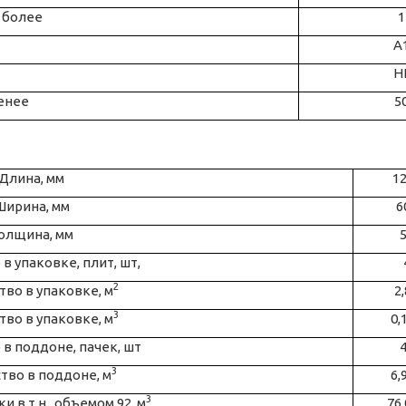
е более
1
А
Н
енее
5
Длина, мм
1
Ширина, мм
6
олщина, мм
в упаковке, плит, шт,
2
тво в упаковке, м
2
3
тво в упаковке, м
0,
в поддоне, пачек, шт
3
тво в поддоне, м
6,
3
и в т.н., объемом 92, м
76