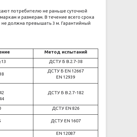
ужают потребителю не раньше суточной
аркам и размерам. В течение всего срока
 не должна превышать 3 м. Гарантийный
ение
Метод испытаний
±13
ДСТУ Б В.2.7-38
ДСТУ Б EN 12667
38
EN 12939
42
ДСТУ Б В.2.7-182
44
0
ДСТУ EN 826
5
ДСТУ EN 1607
EN 12087