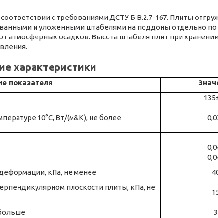
соответствии с требованиями ДСТУ Б В.2.7-167. Плиты отгр
ованными и уложенными штабелями на поддоны отдельно по м
т атмосферных осадков. Высота штабеля плит при хранении
овления.
ие характеристики
ие показателя
Знач
135
ературе 10°С, Вт/(м&К), не более
0,0
0,0
0,0
деформации, кПа, не менее
4
ерпендикулярном плоскости плиты, кПа, не
1
 больше
3