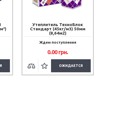
Л
Утеплитель ТехноБлок
м²)
Стандарт (45кг/м3) 50мм
(8,64м2)
Ждем поступления
0.00
грн.
Я
ОЖИДАЕТСЯ