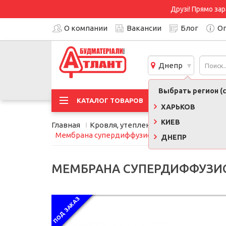
Друзі! Прямо зар
О компании
Вакансии
Блог
Оп
Днепр
Выбрать регион (с
АКЦИ
КАТАЛОГ ТОВАРОВ
ХАРЬКОВ
КИЕВ
Главная
Кровля, утепление, фасад
Кровель
Мембрана супердиффузионная Juta Евробарьер 
ДНЕПР
МЕМБРАНА СУПЕРДИФФУЗИОНН
ПОД ЗАКАЗ