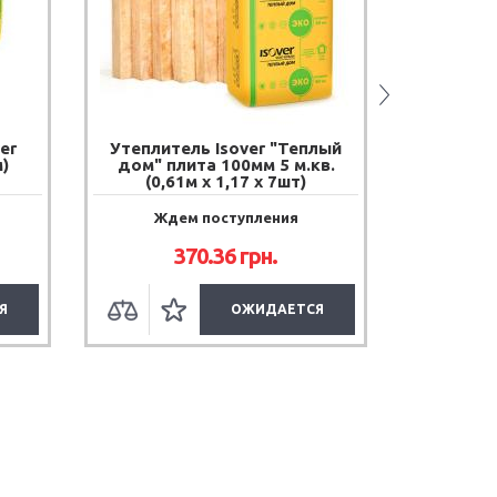
er
Утеплитель Isover "Теплый
Утеплит
)
дом" плита 100мм 5 м.кв.
дом" пл
(0,61м х 1,17 х 7шт)
(0,6
Ждем поступления
Жде
370.36
грн.
Я
ОЖИДАЕТСЯ