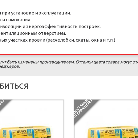
 при установке и эксплуатации.
 и намокания
изоляции и энергоэффективность построек.
вентиляционным отверстием.
х участках кровли (расчелобки, скаты, окна и т.п.)
гут быть изменены производителем. Оттенки цвета товара могут от
енеджеров.
БИТЬСЯ
П
О
С
Т
А
В
К
И
П
Р
Е
К
Р
А
Щ
Е
Н
П
О
С
Т
А
В
К
И
П
Р
Е
К
Р
А
Щ
Е
Н
Ы
Ы