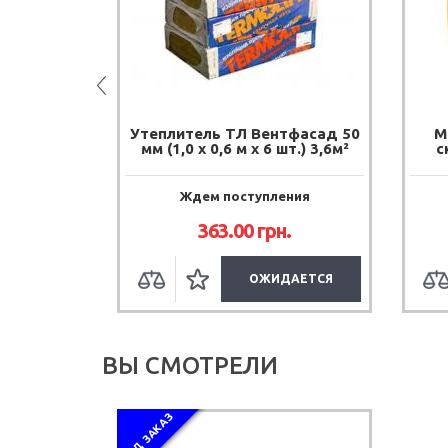
 ТЛ Эко
Утеплитель ТЛ Вентфасад 50
М
м
мм (1,0 х 0,6 м х 6 шт.) 3,6м²
с
ения
Ждем поступления
.
363.00
грн.
ДАЕТСЯ
ОЖИДАЕТСЯ
ВЫ СМОТРЕЛИ
ПОД ЗАКАЗ