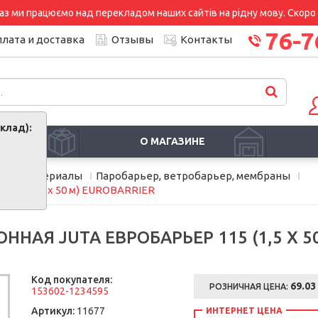
аз ми працюємо над перекладом наших сайтів на рідну мову. Скоро і
76-7
лата и доставка
Отзывы
Контакты
клад):
И
О МАГАЗИНЕ
ные материалы
Паробарьер, ветробарьер, мембраны
115 (1,5 х 50 м) EUROBARRIER
АЯ JUTA ЕВРОБАРЬЕР 115 (1,5 Х 50
Код покупателя:
69.03
РОЗНИЧНАЯ ЦЕНА:
153602-1234595
Артикул:
11677
ИНТЕРНЕТ ЦЕНА