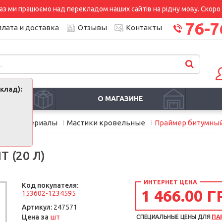
аз ми працюємо над перекладом наших сайтів на рідну мову. Скоро і
76-7
лата и доставка
Отзывы
Контакты
клад):
И
О МАГАЗИНЕ
ные материалы
Мастики кровельные
Праймер битумный
 (20 Л)
ИНТЕРНЕТ ЦЕНА
Код покупателя:
1 466.00 Г
153602-1234595
Артикул:
247571
шт
Цена за
СПЕЦИАЛЬНЫЕ ЦЕНЫ ДЛЯ
ПА