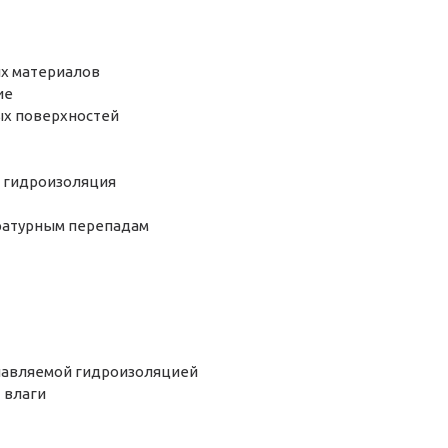
х материалов
ие
ых поверхностей
я гидроизоляция
ературным перепадам
лавляемой гидроизоляцией
 влаги