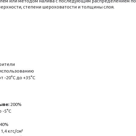
елем или методом налива с последующим распределением по
оверхности, степени шероховатости и толщины слоя.
орители
 использованию
т -20°C до +35°C
ыве:
200%
 -5°C
40%
1,4 кгс/см²