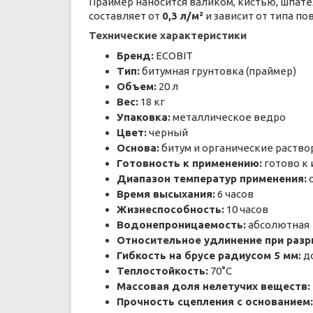
Праймер наносится валиком, кистью, шпат
составляет от
0,3 л/м²
и зависит от типа п
Технические характеристики
Бренд:
ECOBIT
Тип:
битумная грунтовка (праймер)
Объем:
20 л
Вес:
18 кг
Упаковка:
металлическое ведро
Цвет:
черный
Основа:
битум и органические раств
Готовность к применению:
готово к
Диапазон температур применения:
о
Время высыхания:
6 часов
Жизнеспособность:
10 часов
Водонепроницаемость:
абсолютная
Относительное удлинение при разр
Гибкость на брусе радиусом 5 мм:
до
Теплостойкость:
70°C
Массовая доля нелетучих веществ:
Прочность сцепления с основанием: