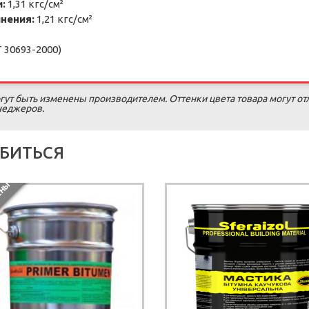
:
1,31 кгс/см²
нения:
1,21 кгс/см²
 30693-2000)
гут быть изменены производителем. Оттенки цвета товара могут от
енеджеров.
БИТЬСЯ
П
О
С
Т
А
В
К
И
П
Р
Е
К
Р
А
Щ
Е
Н
Ы