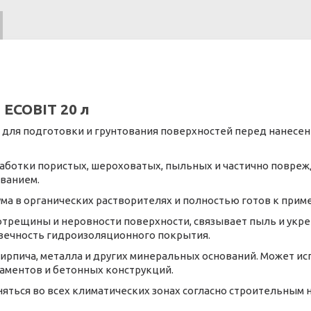
 ECOBIT 20 л
 для подготовки и грунтования поверхностей перед нанесе
аботки пористых, шероховатых, пыльных и частично повре
ванием.
ума в органических растворителях и полностью готов к при
отрещины и неровности поверхности, связывает пыль и укре
вечность гидроизоляционного покрытия.
ирпича, металла и других минеральных оснований. Может ис
даментов и бетонных конструкций.
яться во всех климатических зонах согласно строительным 