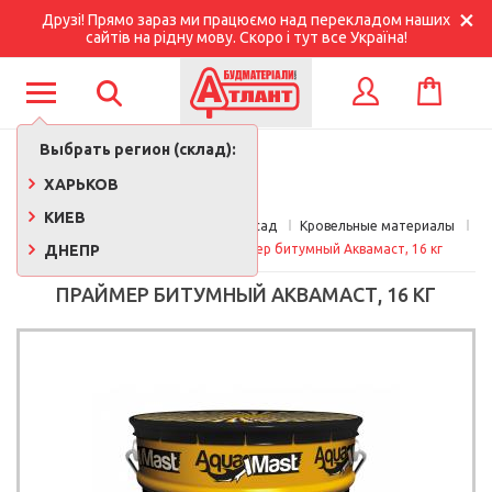
Друзі! Прямо зараз ми працюємо над перекладом наших
сайтів на рідну мову. Скоро і тут все Україна!
КОРЗИНА
ВХОД
Выбрать регион (склад):
ХАРЬКОВ
КИЕВ
Главная
Кровля, утепление, фасад
Кровельные материалы
ДНЕПР
Мастики кровельные
Праймер битумный Аквамаст, 16 кг
ПРАЙМЕР БИТУМНЫЙ АКВАМАСТ, 16 КГ