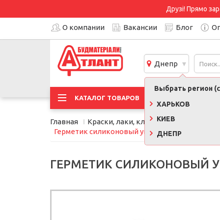
Друзі! Прямо зар
О компании
Вакансии
Блог
Оп
Днепр
Выбрать регион (с
АКЦИ
КАТАЛОГ ТОВАРОВ
ХАРЬКОВ
КИЕВ
Главная
Краски, лаки, клеи, строительная хи
Герметик силиконовый универсальный Sikasil 
ДНЕПР
ГЕРМЕТИК СИЛИКОНОВЫЙ УН