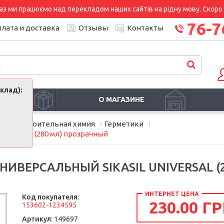
аз ми працюємо над перекладом наших сайтів на рідну мову. Скоро і
76-7
лата и доставка
Отзывы
Контакты
клад):
И
О МАГАЗИНЕ
мия
Строительная химия
Герметики
Universal (280 мл) прозрачный
ИВЕРСАЛЬНЫЙ SIKASIL UNIVERSAL (
ИНТЕРНЕТ ЦЕНА
Код покупателя:
230.00 ГР
153602-1234595
Артикул:
149697