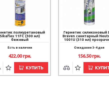
рметик полиуретановый
Герметик силиконовый 
Sikaflex 11FC (300 мл)
Braven санитарный Neutr
бежевый
1001U (310 мл) прозрач
Есть в наличии
Ожидание 3-4 дня
422.00
грн.
156.50
грн.
КУПИТЬ
КУПИ