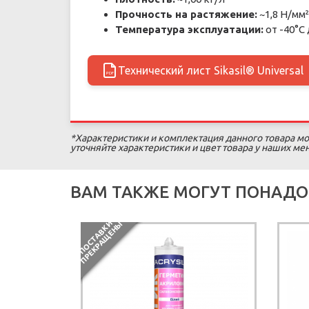
Прочность на растяжение:
~1,8 Н/мм²
Температура эксплуатации:
от -40°C
Технический лист Sikasil® Universal
PDF
*Характеристики и комплектация данного товара мо
уточняйте характеристики и цвет товара у наших м
ВАМ ТАКЖЕ МОГУТ ПОНАДО
П
О
С
Т
А
В
К
И
П
Р
Е
К
Р
А
Щ
Е
Н
Ы