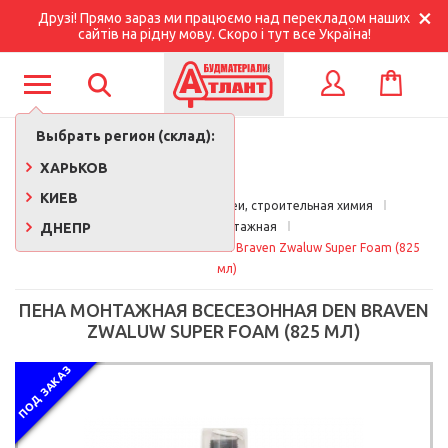
Друзі! Прямо зараз ми працюємо над перекладом наших
сайтів на рідну мову. Скоро і тут все Україна!
КОРЗИНА
ВХОД
Выбрать регион (склад):
ХАРЬКОВ
КИЕВ
Главная
Краски, лаки, клеи, строительная химия
ДНЕПР
Пена монтажная
Пена монтажная всесезонная Den Braven Zwaluw Super Foam (825 
мл)
ПЕНА МОНТАЖНАЯ ВСЕСЕЗОННАЯ DEN BRAVEN
ZWALUW SUPER FOAM (825 МЛ)
ПОД ЗАКАЗ