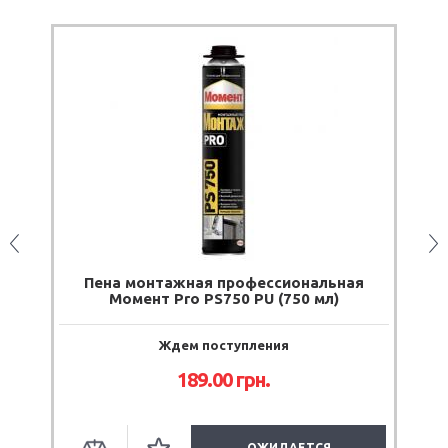
ажная профессиональная
Пена-клей SikaBoom 582
Pro PS750 PU (750 мл)
дем поступления
Есть в на
189.00
грн.
407.00
г
ОЖИДАЕТСЯ