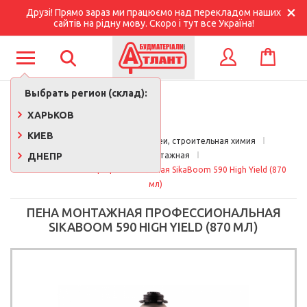
Друзі! Прямо зараз ми працюємо над перекладом наших
сайтів на рідну мову. Скоро і тут все Україна!
КОРЗИНА
ВХОД
Выбрать регион (склад):
ХАРЬКОВ
КИЕВ
Главная
Краски, лаки, клеи, строительная химия
ДНЕПР
Пена монтажная
Пена монтажная профессиональная SikaBoom 590 High Yield (870 
мл)
ПЕНА МОНТАЖНАЯ ПРОФЕССИОНАЛЬНАЯ
SIKABOOM 590 HIGH YIELD (870 МЛ)