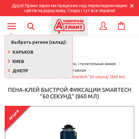
Друзі! Прямо зараз ми працюємо над перекладом наших
сайтів на рідну мову. Скоро і тут все Україна!
КОРЗИНА
ВХОД
Выбрать регион (склад):
ХАРЬКОВ
КИЕВ
Главная
Краски, лаки, клеи, строительная химия
ДНЕПР
Пена монтажная
Пена-клей быстрой фиксации Smartech "60 секунд" (860 мл)
ПЕНА-КЛЕЙ БЫСТРОЙ ФИКСАЦИИ SMARTECH
"60 СЕКУНД" (860 МЛ)
АКЦИЯ