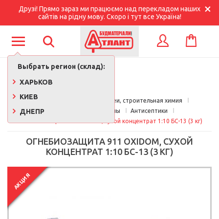
Друзі! Прямо зараз ми працюємо над перекладом наших
сайтів на рідну мову. Скоро і тут все Україна!
КОРЗИНА
ВХОД
Выбрать регион (склад):
ХАРЬКОВ
КИЕВ
Главная
Краски, лаки, клеи, строительная химия
ДНЕПР
Обработка древесины
Антисептики
Огнебиозащита 911 Oxidom, сухой концентрат 1:10 БС-13 (3 кг)
ОГНЕБИОЗАЩИТА 911 OXIDOM, СУХОЙ
КОНЦЕНТРАТ 1:10 БС-13 (3 КГ)
АКЦИЯ