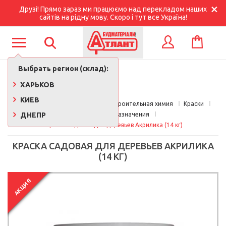
Друзі! Прямо зараз ми працюємо над перекладом наших
сайтів на рідну мову. Скоро і тут все Україна!
КОРЗИНА
ВХОД
Выбрать регион (склад):
ХАРЬКОВ
КИЕВ
Главная
Краски, лаки, клеи, строительная химия
Краски
ДНЕПР
Краски спецназначения
Краска садовая для деревьев Акрилика (14 кг)
КРАСКА САДОВАЯ ДЛЯ ДЕРЕВЬЕВ АКРИЛИКА
(14 КГ)
АКЦИЯ