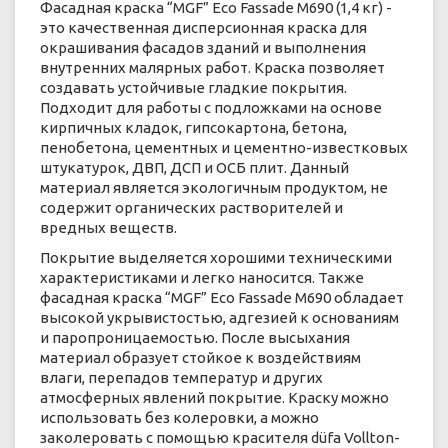
Фасадная краска “MGF” Eco Fassade М690 (1,4 кг) -
это качественная дисперсионная краска для
окрашивания фасадов зданий и выполнения
внутренних малярных работ. Краска позволяет
создавать устойчивые гладкие покрытия.
Подходит для работы с подложками на основе
кирпичных кладок, гипсокартона, бетона,
пенобетона, цементных и цементно-известковых
штукатурок, ДВП, ДСП и ОСБ плит. Данный
материал является экологичным продуктом, не
содержит органических растворителей и
вредных веществ.
Покрытие выделяется хорошими техническими
характеристиками и легко наносится. Также
фасадная краска “MGF” Eco Fassade М690 обладает
высокой укрывистостью, адгезией к основаниям
и паропроницаемостью. После высыхания
материал образует стойкое к воздействиям
влаги, перепадов температур и других
атмосферных явлений покрытие. Краску можно
использовать без колеровки, а можно
заколеровать с помощью красителя düfa Vollton-