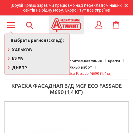
Друзі! Прямо зараз ми працюємо над перекладом наших
сайтів на рідну мову. Скоро і тут все Україна!
КОРЗИНА
ВХОД
Выбрать регион (склад):
ХАРЬКОВ
КИЕВ
Главная
Краски, лаки, клеи, строительная химия
Краски
ДНЕПР
Краска для наружных работ
Краска фасадная в/д MGF Eco Fassade М690 (1,4 кг)
КРАСКА ФАСАДНАЯ В/Д MGF ECO FASSADE
М690 (1,4 КГ)