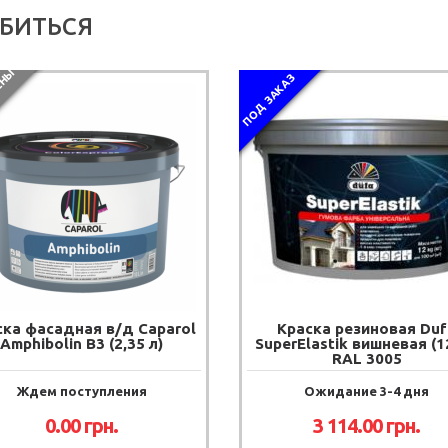
БИТЬСЯ
П
О
С
Т
А
В
К
И
П
Р
Е
К
Р
А
Щ
Е
Н
Ы
ПОД ЗАКАЗ
ска фасадная в/д Caparol
Краска резиновая Duf
Amphibolin B3 (2,35 л)
SuperElastik вишневая (12
RAL 3005
Ждем поступления
Ожидание 3-4 дня
0.00
грн.
3 114.00
грн.