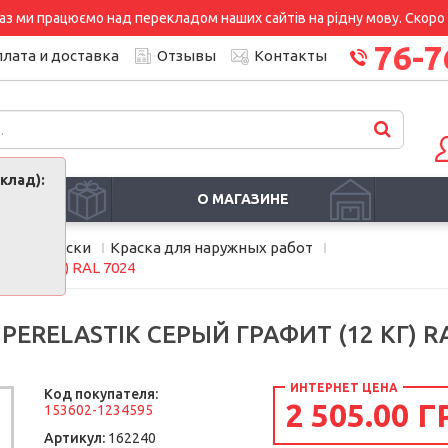
аз ми працюємо над перекладом наших сайтів на рідну мову. Скоро і
76-7
лата и доставка
Отзывы
Контакты
клад):
И
О МАГАЗИНЕ
мия
Краски
Краска для наружных работ
ит (12 кг) RAL 7024
ERELASTIK СЕРЫЙ ГРАФИТ (12 КГ) RA
ИНТЕРНЕТ ЦЕНА
Код покупателя:
2 505.00 Г
153602-1234595
Артикул:
162240