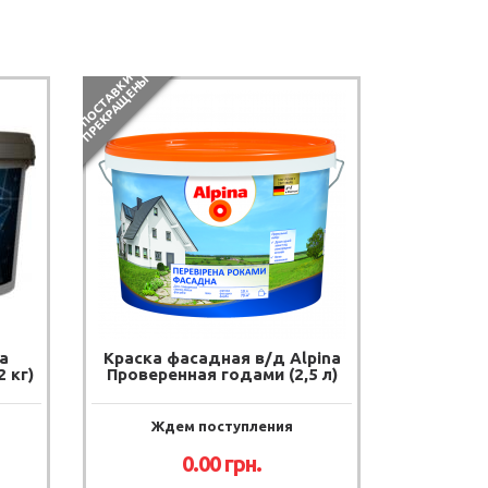
П
О
С
Т
А
В
К
И
П
Р
Е
К
Р
А
Щ
Е
Н
Ы
a
Краска фасадная в/д Alpina
 кг)
Проверенная годами (2,5 л)
Ждем поступления
0.00
грн.