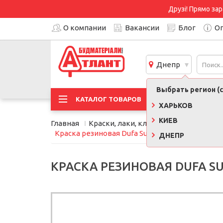
Друзі! Прямо зар
О компании
Вакансии
Блог
Оп
Днепр
Выбрать регион (с
АКЦИ
КАТАЛОГ ТОВАРОВ
ХАРЬКОВ
КИЕВ
Главная
Краски, лаки, клеи, строительная хи
Краска резиновая Dufa SuperElastik серый граф
ДНЕПР
КРАСКА РЕЗИНОВАЯ DUFA SUP