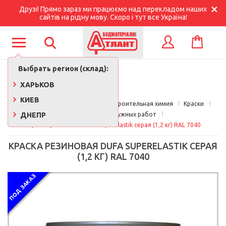
Друзі! Прямо зараз ми працюємо над перекладом наших
сайтів на рідну мову. Скоро і тут все Україна!
КОРЗИНА
ВХОД
Выбрать регион (склад):
ХАРЬКОВ
КИЕВ
Главная
Краски, лаки, клеи, строительная химия
Краски
ДНЕПР
Краска для наружных работ
Краска резиновая Dufa SuperElastik серая (1,2 кг) RAL 7040
КРАСКА РЕЗИНОВАЯ DUFA SUPERELASTIK СЕРАЯ
(1,2 КГ) RAL 7040
ПОД ЗАКАЗ