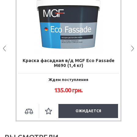
садная в/д MGF Eco Fassade
Краска резиновая Duf
М690 (1,4 кг)
графит (12 
Ждем поступления
Есть в 
135.00
грн.
2 505.
ОЖИДАЕТСЯ