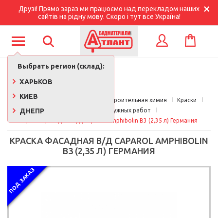
Друзі! Прямо зараз ми працюємо над перекладом наших
сайтів на рідну мову. Скоро і тут все Україна!
КОРЗИНА
ВХОД
Выбрать регион (склад):
ХАРЬКОВ
КИЕВ
Главная
Краски, лаки, клеи, строительная химия
Краски
ДНЕПР
Краска для наружных работ
Краска фасадная в/д Caparol Amphibolin B3 (2,35 л) Германия
КРАСКА ФАСАДНАЯ В/Д CAPAROL AMPHIBOLIN
B3 (2,35 Л) ГЕРМАНИЯ
ПОД ЗАКАЗ