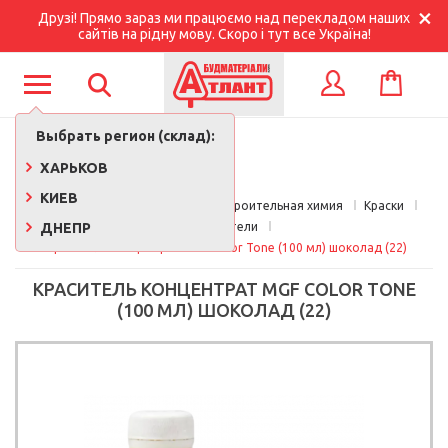
Друзі! Прямо зараз ми працюємо над перекладом наших
сайтів на рідну мову. Скоро і тут все Україна!
КОРЗИНА
ВХОД
Выбрать регион (склад):
ХАРЬКОВ
КИЕВ
Главная
Краски, лаки, клеи, строительная химия
Краски
ДНЕПР
Красители
Краситель концентрат MGF Color Tone (100 мл) шоколад (22)
КРАСИТЕЛЬ КОНЦЕНТРАТ MGF COLOR TONE
(100 МЛ) ШОКОЛАД (22)