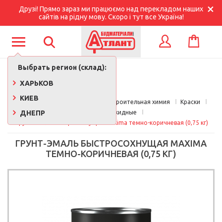
Друзі! Прямо зараз ми працюємо над перекладом наших
сайтів на рідну мову. Скоро і тут все Україна!
КОРЗИНА
ВХОД
Выбрать регион (склад):
ХАРЬКОВ
КИЕВ
Главная
Краски, лаки, клеи, строительная химия
Краски
ДНЕПР
Эмали алкидные
Грунт-эмаль быстросохнущая Maxima темно-коричневая (0,75 кг)
ГРУНТ-ЭМАЛЬ БЫСТРОСОХНУЩАЯ MAXIMA
ТЕМНО-КОРИЧНЕВАЯ (0,75 КГ)