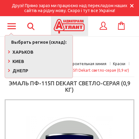
Друзі! Прямо зараз ми працюємо над перекладом наших
сайтів на рідну мову. Скоро і тут все Україна!
КОРЗИНА
ВХОД
Выбрать регион (склад):
ХАРЬКОВ
КИЕВ
Главная
Краски, лаки, клеи, строительная химия
Краски
ДНЕПР
Эмали алкидные
Эмаль ПФ-115П Dekart светло-серая (0,9 кг)
ЭМАЛЬ ПФ-115П DEKART СВЕТЛО-СЕРАЯ (0,9
КГ)