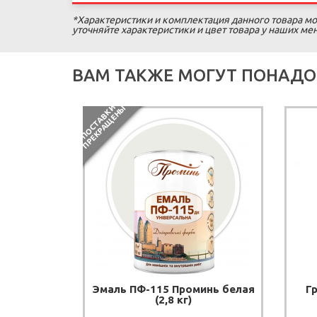
*Характеристики и комплектация данного товара мо
уточняйте характеристики и цвет товара у наших м
ВАМ ТАКЖЕ МОГУТ ПОНАДО
П
О
С
Т
А
В
К
И
П
Р
Е
К
Р
А
Щ
Е
Н
Ы
Эмаль ПФ-115 Проминь белая
Г
(2,8 кг)