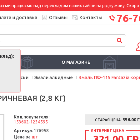
аз ми працюємо над перекладом наших сайтів на рідну мову. Скоро і
76-7
лата и доставка
Отзывы
Контакты
клад):
И
О МАГАЗИНЕ
мия
Краски
Эмали алкидные
Эмаль ПФ-115 Fantazia кори
ИЧНЕВАЯ (2,8 КГ)
Код покупателя:
356.00
Г
СТАРАЯ ЦЕНА:
153602-1234595
Артикул:
176958
ИНТЕРНЕТ ЦЕНА
321.00 ГР
шт
Цена за