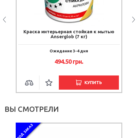
Краска интерьерная стойкая к мытью
К
Anserglob (7 кг)
Ожидание 3-4 дня
494.50
грн.
КУПИТЬ
ВЫ СМОТРЕЛИ
ПОД ЗАКАЗ