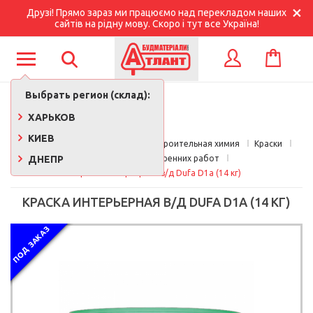
Друзі! Прямо зараз ми працюємо над перекладом наших
сайтів на рідну мову. Скоро і тут все Україна!
КОРЗИНА
ВХОД
Выбрать регион (склад):
ХАРЬКОВ
КИЕВ
Главная
Краски, лаки, клеи, строительная химия
Краски
ДНЕПР
Краска для внутренних работ
Краска интерьерная в/д Dufa D1a (14 кг)
КРАСКА ИНТЕРЬЕРНАЯ В/Д DUFA D1A (14 КГ)
ПОД ЗАКАЗ