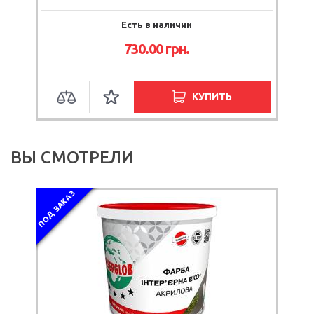
Есть в наличии
Ожидание 3
730.00
грн.
91.30
г
КУПИТЬ
ВЫ СМОТРЕЛИ
ПОД ЗАКАЗ