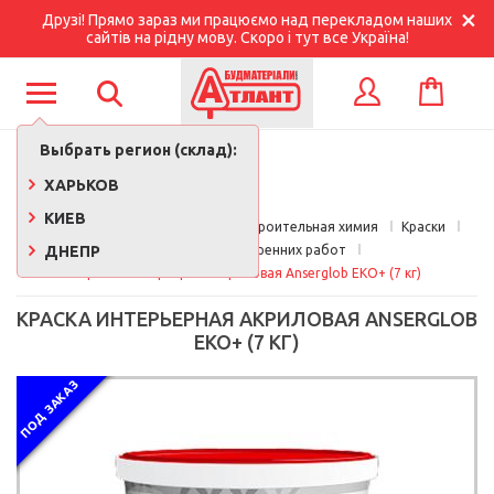
Друзі! Прямо зараз ми працюємо над перекладом наших
сайтів на рідну мову. Скоро і тут все Україна!
КОРЗИНА
ВХОД
Выбрать регион (склад):
ХАРЬКОВ
КИЕВ
Главная
Краски, лаки, клеи, строительная химия
Краски
ДНЕПР
Краска для внутренних работ
Краска интерьерная акриловая Anserglob EKO+ (7 кг)
КРАСКА ИНТЕРЬЕРНАЯ АКРИЛОВАЯ ANSERGLOB
EKO+ (7 КГ)
ПОД ЗАКАЗ