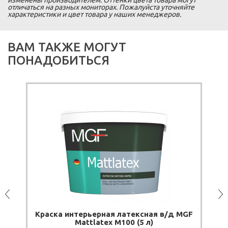
отличаться на разных мониторах. Пожалуйста уточняйте
характеристики и цвет товара у наших менеджеров.
ВАМ ТАКЖЕ МОГУТ
ПОНАДОБИТЬСЯ
ПОД ЗАКАЗ
рьерная латексная в/д MGF
Краска интерьерная ак
tlatex М100 (5 л)
EKO+ (1,4