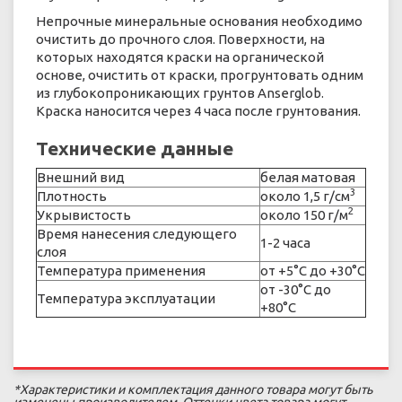
Непрочные минеральные основания необходимо
очистить до прочного слоя. Поверхности, на
которых находятся краски на органической
основе, очистить от краски, прогрунтовать одним
из глубокопроникающих грунтов Anserglob.
Краска наносится через 4 часа после грунтования.
Технические данные
Внешний вид
белая матовая
3
Плотность
около 1,5 г/см
2
Укрывистость
около 150 г/м
Время нанесения следующего
1-2 часа
слоя
Температура применения
от +5°С до +30°С
от -30°С до
Температура эксплуатации
+80°С
*Характеристики и комплектация данного товара могут быть
изменены производителем. Оттенки цвета товара могут