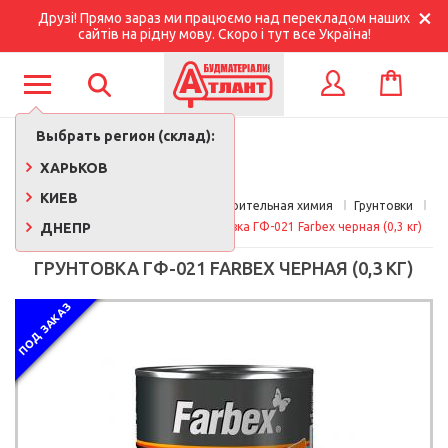
Друзі! Прямо зараз ми працюємо над перекладом наших
сайтів на рідну мову. Скоро і тут все Україна!
КОРЗИНА
ВХОД
Выбрать регион (склад):
ХАРЬКОВ
КИЕВ
Главная
Краски, лаки, клеи, строительная химия
Грунтовки
ДНЕПР
Грунтовки для металла
Грунтовка ГФ-021 Farbex черная (0,3 кг)
ГРУНТОВКА ГФ-021 FARBEX ЧЕРНАЯ (0,3 КГ)
ПОД ЗАКАЗ