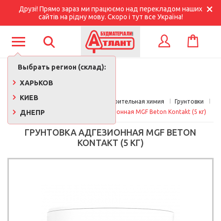
Друзі! Прямо зараз ми працюємо над перекладом наших
сайтів на рідну мову. Скоро і тут все Україна!
КОРЗИНА
ВХОД
Выбрать регион (склад):
ХАРЬКОВ
КИЕВ
Главная
Краски, лаки, клеи, строительная химия
Грунтовки
ДНЕПР
Бетоконтакт
Грунтовка адгезионная MGF Beton Kontakt (5 кг)
ГРУНТОВКА АДГЕЗИОННАЯ MGF BETON
KONTAKT (5 КГ)