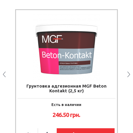
зионная MGF Beton
Грунтовка адгезионна Poli
t (2,5 кг)
Контакт АС-4 (15 к
в наличии
Ждем поступлени
50
грн.
1 160.00
грн.