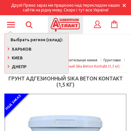
Друзі! Прямо зараз ми працюємо над перекладом наших
сайтів на рідну мову. Скоро і тут все Україна!
КОРЗИНА
ВХОД
Выбрать регион (склад):
ХАРЬКОВ
КИЕВ
Главная
Краски, лаки, клеи, строительная химия
Грунтовки
ДНЕПР
Бетоконтакт
Грунт адгезионный Sika Beton Kontakt (1,5 кг)
ГРУНТ АДГЕЗИОННЫЙ SIKA BETON KONTAKT
(1,5 КГ)
ПОД ЗАКАЗ