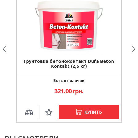
онтакт Dufa Beton
Грунтовка бетонконтакт 
(2,5 кг)
Betokontakt (20 кг)
наличии
Есть в наличии
0
грн.
2 106.00
грн.
КУПИТЬ
КУ