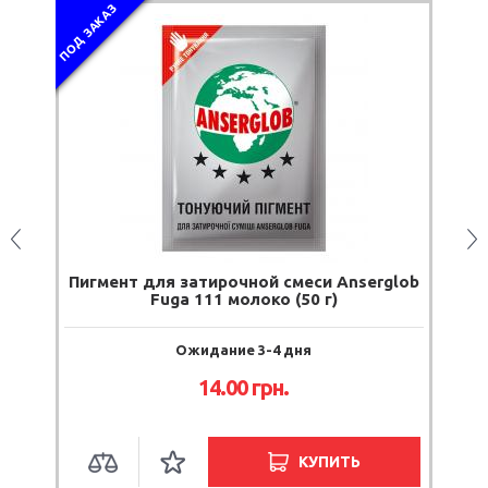
АЗ
ент для затирочной смеси Anserglob
Затирка для шв
Fuga 111 молоко (50 г)
Ожидание 3-4 дня
14.00
грн.
КУПИТЬ