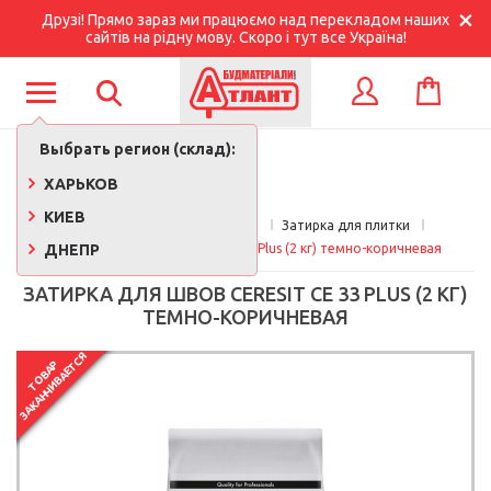
Друзі! Прямо зараз ми працюємо над перекладом наших
сайтів на рідну мову. Скоро і тут все Україна!
КОРЗИНА
ВХОД
Выбрать регион (склад):
ХАРЬКОВ
КИЕВ
Главная
Кафель и плитка
Затирка для плитки
ДНЕПР
Затирка для швов Ceresit CE 33 Plus (2 кг) темно-коричневая
ЗАТИРКА ДЛЯ ШВОВ CERESIT CE 33 PLUS (2 КГ)
ТЕМНО-КОРИЧНЕВАЯ
ЗАКАНЧИВАЕТСЯ
ТОВАР