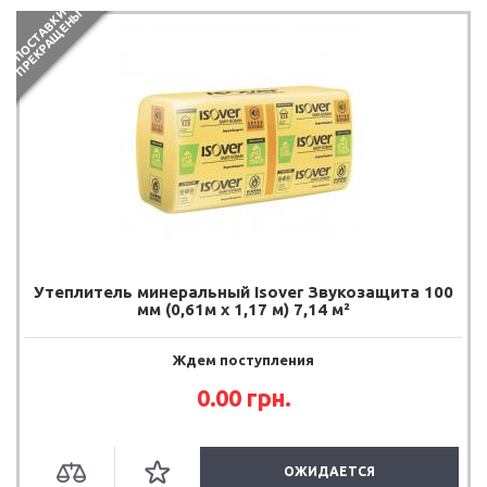
П
О
С
Т
А
В
К
И
П
Р
Е
К
Р
А
Щ
Е
Н
Ы
Утеплитель минеральный Isover Звукозащита 100
мм (0,61м х 1,17 м) 7,14 м²
Ждем поступления
0.00
грн.
ОЖИДАЕТСЯ