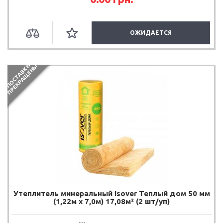
ОЖИДАЕТСЯ
П
О
С
Т
А
В
К
И
П
Р
Е
К
Р
А
Щ
Е
Н
Ы
Утеплитель минеральный Isover Теплый дом 50 мм
(1,22м х 7,0м) 17,08м² (2 шт/уп)