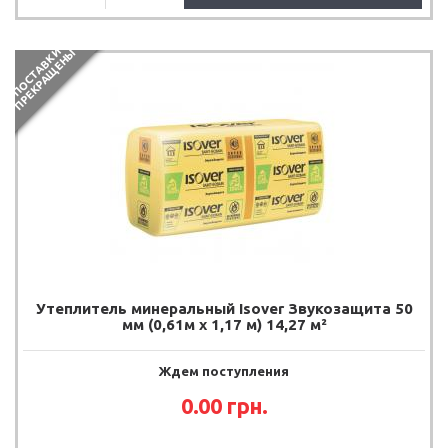
П
О
С
Т
А
В
К
И
П
Р
Е
К
Р
А
Щ
Е
Н
Ы
Утеплитель минеральный Isover Звукозащита 50
мм (0,61м х 1,17 м) 14,27 м²
Ждем поступления
0.00
грн.