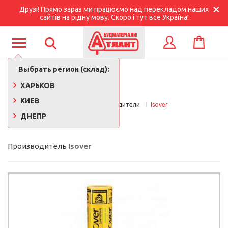
Друзі! Прямо зараз ми працюємо над перекладом наших
сайтів на рідну мову. Скоро і тут все Україна!
КОРЗИНА
ВХОД
Выбрать регион (склад):
ХАРЬКОВ
КИЕВ
Главная
Производители
Isover
ДНЕПР
ISOVER
Производитель
Isover