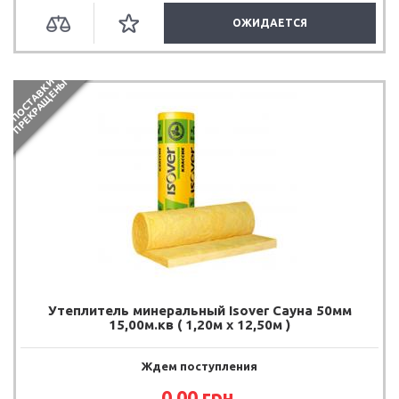
ОЖИДАЕТСЯ
П
О
С
Т
А
В
К
И
П
Р
Е
К
Р
А
Щ
Е
Н
Ы
Утеплитель минеральный Isover Сауна 50мм
15,00м.кв ( 1,20м х 12,50м )
Ждем поступления
0.00
грн.