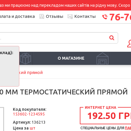
аз ми працюємо над перекладом наших сайтів на рідну мову. Скоро і
76-7
лата и доставка
Отзывы
Контакты
клад):
И
О МАГАЗИНЕ
статический прямой
20 ММ ТЕРМОСТАТИЧЕСКИЙ ПРЯМОЙ
ИНТЕРНЕТ ЦЕНА
Код покупателя:
192.50 ГР
153602-1234595
Артикул:
136213
шт
Цена за
СПЕЦИАЛЬНЫЕ ЦЕНЫ ДЛЯ
ПА