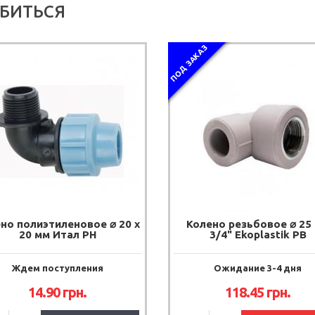
БИТЬСЯ
ПОД ЗАКАЗ
но полиэтиленовое ⌀ 20 x
Колено резьбовое ⌀ 25
20 мм Итал РН
3/4" Ekoplastik РВ
Ждем поступления
Ожидание 3-4 дня
14.90
грн.
118.45
грн.