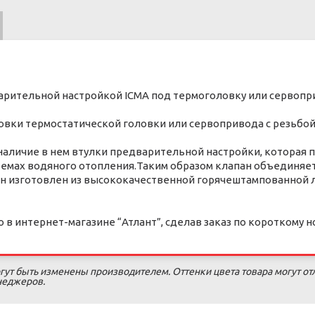
арительной настройкой ICMA под термоголовку или сервопри
вки термостатической головки или сервопривода с резьбой 
 наличие в нем втулки предварительной настройки, которая
темах водяного отопления.Таким образом клапан объединяет
ан изготовлен из высококачественной горячештампованной 
 интернет-магазине “Атлант”, сделав заказ по короткому но
гут быть изменены производителем. Оттенки цвета товара могут от
енеджеров.