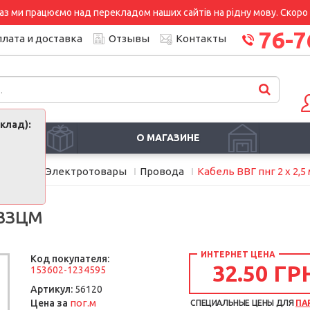
аз ми працюємо над перекладом наших сайтів на рідну мову. Скоро і
76-7
лата и доставка
Отзывы
Контакты
клад):
И
О МАГАЗИНЕ
риборы
Электротовары
Провода
Кабель ВВГ пнг 2 х 2,5
 ЗЗЦМ
ИНТЕРНЕТ ЦЕНА
Код покупателя:
32.50 ГР
153602-1234595
Артикул:
56120
пог.м
Цена за
СПЕЦИАЛЬНЫЕ ЦЕНЫ ДЛЯ
ПА