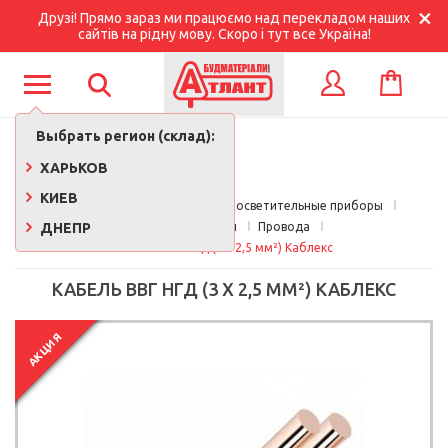
Друзі! Прямо зараз ми працюємо над перекладом наших
сайтів на рідну мову. Скоро і тут все Україна!
КОРЗИНА
ВХОД
Выбрать регион (склад):
ХАРЬКОВ
КИЕВ
Главная
Электротовары и осветительные приборы
ДНЕПР
Электротовары
Провода
Кабель ВВГ нгд (3 х 2,5 мм²) Каблекс
КАБЕЛЬ ВВГ НГД (3 Х 2,5 ММ²) КАБЛЕКС
АКЦИЯ