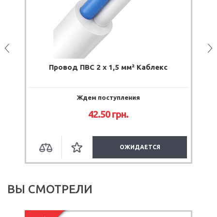
лекс
Провод ПВ-1 4 мм² черный ЗЗЦМ
Ждем поступления
23.50
грн.
СЯ
ОЖИДАЕТСЯ
ВЫ СМОТРЕЛИ