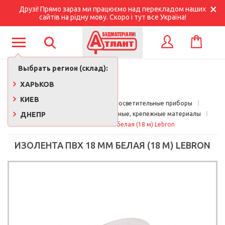
Друзі! Прямо зараз ми працюємо над перекладом наших
сайтів на рідну мову. Скоро і тут все Україна!
КОРЗИНА
ВХОД
Выбрать регион (склад):
ХАРЬКОВ
КИЕВ
Главная
Электротовары и осветительные приборы
ДНЕПР
Электротовары
Изоляционные, крепежные материалы
Изолента ПВХ 18 мм белая (18 м) Lebron
ИЗОЛЕНТА ПВХ 18 ММ БЕЛАЯ (18 М) LEBRON